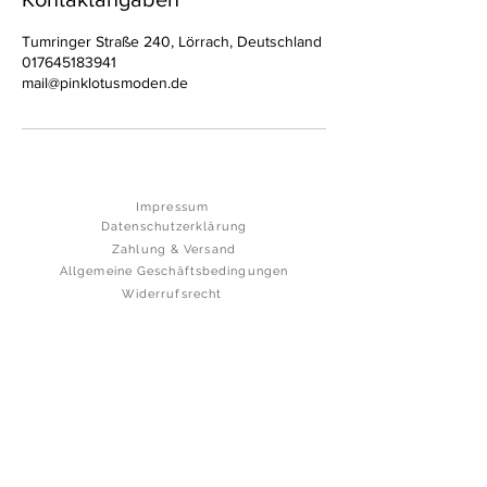
Tumringer Straße 240, Lörrach, Deutschland
017645183941
mail@pinklotusmoden.de
Impressum
Datenschutzerklärung
Zahlung & Versand
Allgemeine Geschäftsbedingungen
Widerrufsrecht
Pink Lotus Moden
Pink Lotus Moden
PINK LOTUS MODEN
ATELIER - LADEN - SHOWROOM
Tumringerstr. 240
79539 Lörrach
+49 157 83830296