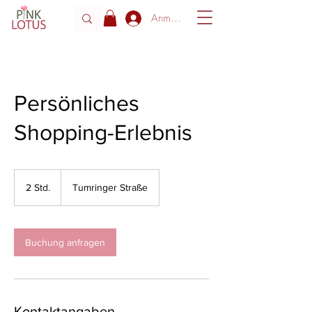
Anmelden
Persönliches
Shopping-Erlebnis
2 Std.
2
Tumringer Straße
S
t
d
.
Buchung anfragen
Kontaktangaben