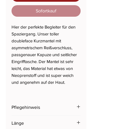
Sofortkauf
Hier der perfekte Begleiter für den
Spaziergang. Unser toller
doubleface Kurzmantel mit
asymmetrischem Reißverschluss,
passgenauer Kapuze und seitlicher
Eingrifftasche. Der Mantel ist sehr
leicht, das Material hat etwas von
Neoprenstoff und ist super weich
und angenehm auf der Haut.
Pflegehinweis
Kleidungsstück auf links drehen | 30°C
Länge
Feinwäsche | im Wäschesack waschen