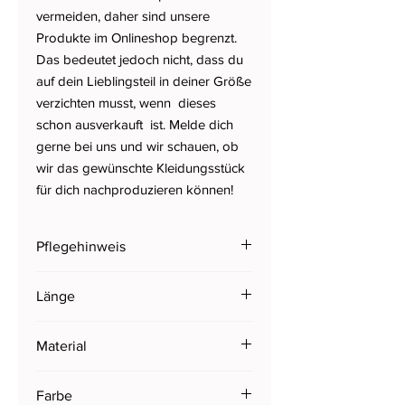
vermeiden, daher sind unsere
Produkte im Onlineshop begrenzt.
Das bedeutet jedoch nicht, dass du
auf dein Lieblingsteil in deiner Größe
verzichten musst, wenn dieses
schon ausverkauft ist. Melde dich
gerne bei uns und wir schauen, ob
wir das gewünschte Kleidungsstück
für dich nachproduzieren können!
Pflegehinweis
Wollwaschgang | 30°C oder
Länge
Handwäsche | nicht in
den Wäschetrockner geben | max.
103 cm | Beinweite: 28cm (bei einer
600 Schleuderumdrehungen | im
Material
Größe 36 gemessen)
Pflegesäckchen waschen
100% superfeine Merinowolle | Stoff
Farbe
hat eine gewisse elastizität